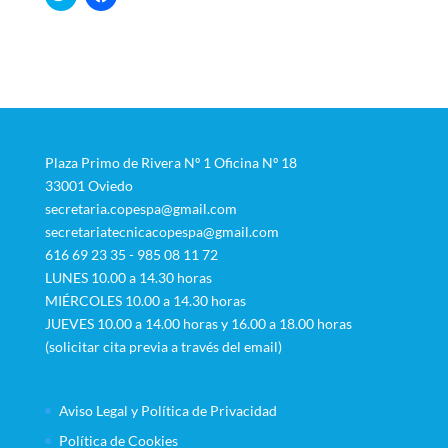
l
a
i
z
c
c
k
l
t
i
o
c
s
p
h
a
a
r
r
a
e
c
o
o
n
m
Plaza Primo de Rivera Nº 1 Oficina Nº 18
T
p
33001 Oviedo
w
a
i
r
secretaria.copespa@gmail.com
t
t
t
i
secretariatecnicacopespa@gmail.com
e
r
r
e
616 69 23 35 - 985 08 11 72
(
n
LUNES 10.00 a 14.30 horas
S
F
e
a
MIÉRCOLES 10.00 a 14.30 horas
a
c
b
e
JUEVES 10.00 a 14.00 horas y 16.00 a 18.00 horas
r
b
e
o
(solicitar cita previa a través del email)
e
o
n
k
u
(
n
S
a
e
Aviso Legal y Política de Privacidad
v
a
e
b
Política de Cookies
n
r