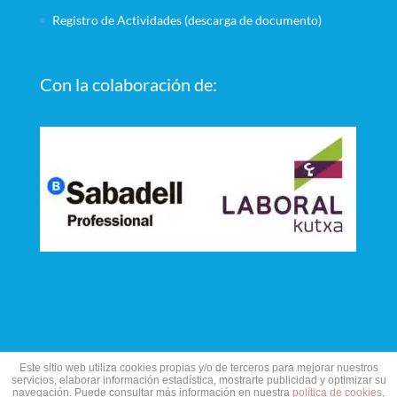
t
e
Registro de Actividades (descarga de documento)
a
e
n
n
a
u
n
n
u
a
e
v
Con la colaboración de:
v
e
a
n
)
t
a
n
a
n
u
e
v
a
)
Este sitio web utiliza cookies propias y/o de terceros para mejorar nuestros
servicios, elaborar información estadística, mostrarte publicidad y optimizar su
navegación. Puede consultar más información en nuestra
política de cookies
,