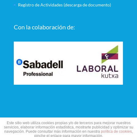
Registro de Actividades (descarga de documento)
Con la colaboración de:
Este sitio web utiliza cookies propias y/o de terceros para mejorar nuestros
servicios, elaborar información estadística, mostrarte publicidad y optimizar su
navegación. Puede consultar más información en nuestra
política de cookies
,
pinche el enlace para mayor información.