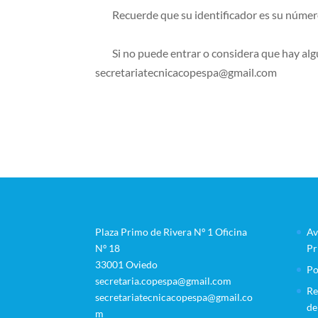
Recuerde que su identificador es su número d
Si no puede entrar o considera que hay algú
secretariatecnicacopespa@gmail.com
Plaza Primo de Rivera Nº 1 Oficina
Av
Nº 18
Pr
33001 Oviedo
Po
secretaria.copespa@gmail.com
Re
secretariatecnicacopespa@gmail.co
de
m