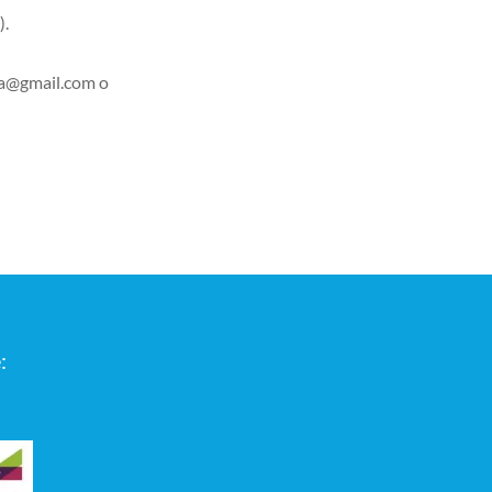
).
pa@gmail.com o
: