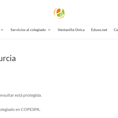
Servicios al colegiado
Ventanilla Única
Eduso.net
Co
urcia
sultar está protegida.
colegiado en COPESPA.